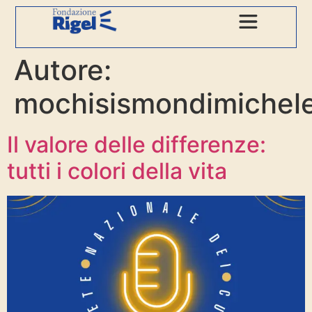
Autore:
mochisismondimichel
Il valore delle differenze:
tutti i colori della vita