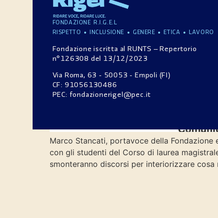
FONDAZIONE R.I.G.E.L
RISPETTO • INCLUSIONE • GENERE • ETICA • LAVORO
Fondazione iscritta al RUNTS – Repertorio
n°126308 del 13/12/2023
Via Roma, 63 - 50053 - Empoli (FI)
CF: 91056130486
PEC: fondazionerigel@pec.it
Marco Stancati, portavoce della Fondazione e 
con gli studenti del Corso di laurea magistra
smonteranno discorsi per interiorizzare cosa