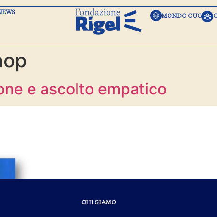
NEWS
MONDO CUG
hop
one e ascolto empatico
CHI SIAMO