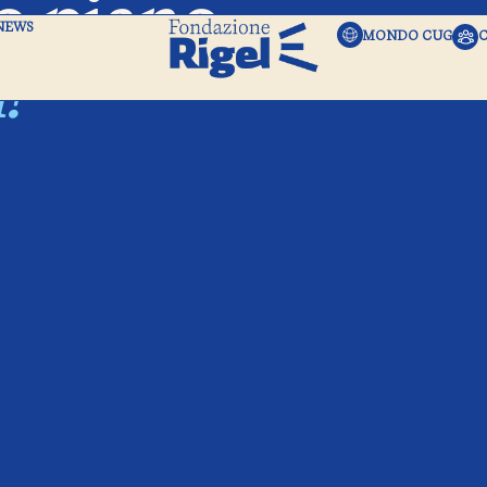
uo piano
NEWS
MONDO CUG
!